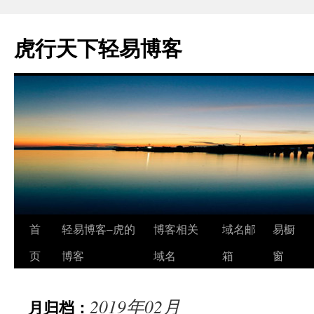
虎行天下轻易博客
跳
首
轻易博客–虎的
博客相关
域名邮
易橱
至
页
博客
域名
箱
窗
正
2019年02月
月归档：
文