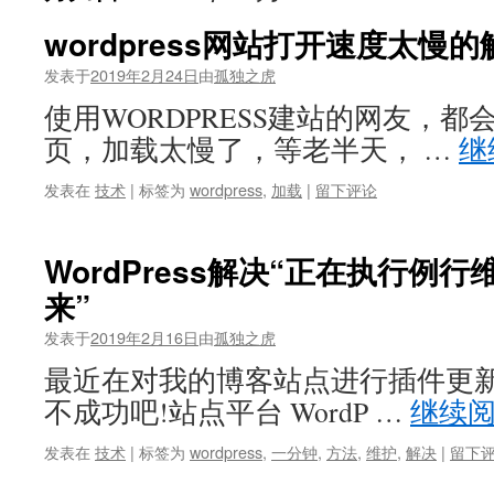
wordpress网站打开速度太慢
发表于
2019年2月24日
由
孤独之虎
使用WORDPRESS建站的网友，
页，加载太慢了，等老半天， …
继
发表在
技术
|
标签为
wordpress
,
加载
|
留下评论
WordPress解决“正在执行例
来”
发表于
2019年2月16日
由
孤独之虎
最近在对我的博客站点进行插件更新
不成功吧!站点平台 WordP …
继续
发表在
技术
|
标签为
wordpress
,
一分钟
,
方法
,
维护
,
解决
|
留下