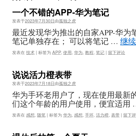
一个不错的APP-华为笔记
发表于
2023年7月30日
由
孤独之虎
最近发现华为推出的自家APP-华为
笔记单独存在； 可以将笔记 …
继
发表在
技术
|
标签为
APP
,
使用
,
华为
,
教程
,
笔记
|
留下评论
说说活力橙表带
发表于
2023年7月18日
由
孤独之虎
华为手环老用户了，现在使用最新的
们这个年龄的用户使用，便宜适用 
发表在
感想
,
随笔
|
标签为
华为
,
感想
,
手环
,
活力橙
,
表带
|
留下评