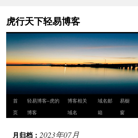
虎行天下轻易博客
跳
首
轻易博客–虎的
博客相关
域名邮
易橱
至
页
博客
域名
箱
窗
正
2023年07月
月归档：
文