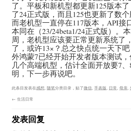
了。平板和新机型都更新125版本了
了24正式版，而且125也更新了数
而老机型一直停在117版本，API
本同在（23/24beta1/24正式版
周，老机型应该要正常更新系统了，
了，或许13×？总之快点统一天下
外鸿蒙7已经开始开发者版本测试，
几个高端机型，估计全面开放要7、
明，下一步再说吧。
此条目发表在
感想
,
随笔
分类目录，贴了
微信
,
手表版
,
日常
,
母亲
,
←
生活日常
发表回复