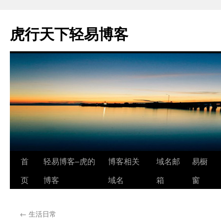
虎行天下轻易博客
跳
首
轻易博客–虎的
博客相关
域名邮
易橱
至
页
博客
域名
箱
窗
正
←
生活日常
文