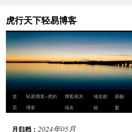
虎行天下轻易博客
跳
首
轻易博客–虎的
博客相关
域名邮
易橱
至
页
博客
域名
箱
窗
正
2024年05月
月归档：
文