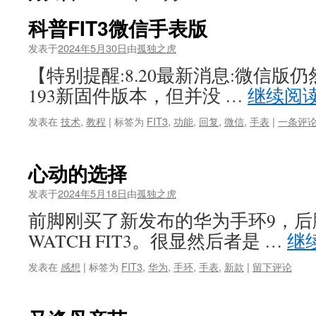
科普FIT3微信手表版
发表于
2024年5月30日
由
孤独之虎
【特别提醒:8.20最新消息:微信版
193新固件版本，但并没 …
继续阅
发表在
技术
,
教程
|
标签为
FIT3
,
功能
,
回复
,
微信
,
手表
|
一条评
心动的选择
发表于
2024年5月18日
由
孤独之虎
前脚刚买了新发布的华为手环9，后
WATCH FIT3。很显然后者是 …
继
发表在
感想
|
标签为
FIT3
,
华为
,
手环
,
手表
,
新款
|
留下评论