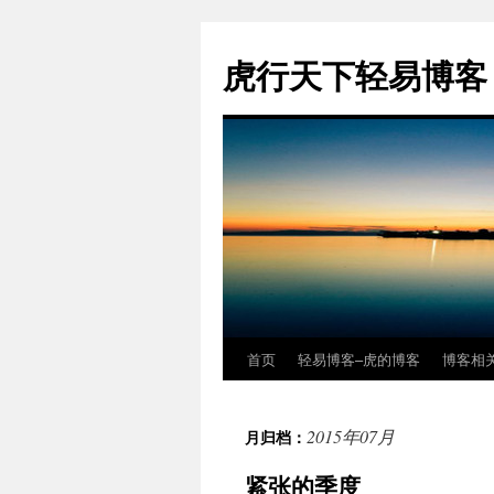
虎行天下轻易博客
首页
轻易博客–虎的博客
博客相
跳
至
2015年07月
月归档：
正
紧张的季度
文