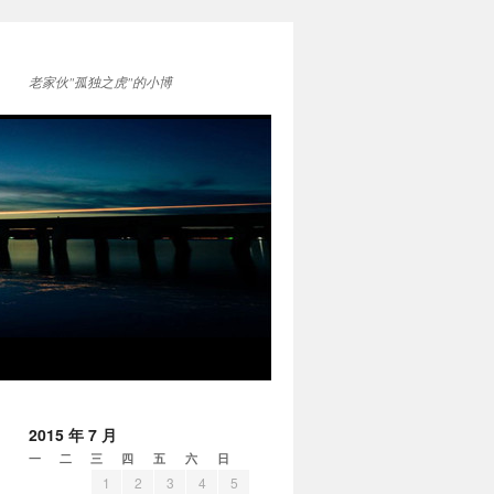
老家伙"孤独之虎"的小博
2015 年 7 月
一
二
三
四
五
六
日
1
2
3
4
5