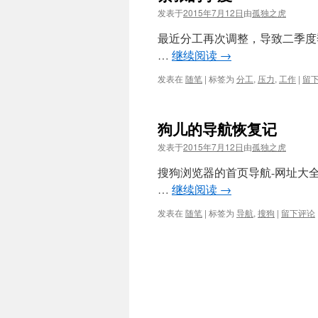
发表于
2015年7月12日
由
孤独之虎
最近分工再次调整，导致二季度
…
继续阅读
→
发表在
随笔
|
标签为
分工
,
压力
,
工作
|
留
狗儿的导航恢复记
发表于
2015年7月12日
由
孤独之虎
搜狗浏览器的首页导航-网址大
…
继续阅读
→
发表在
随笔
|
标签为
导航
,
搜狗
|
留下评论