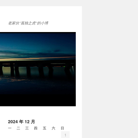
老家伙"孤独之虎"的小博
2024 年 12 月
一
二
三
四
五
六
日
1