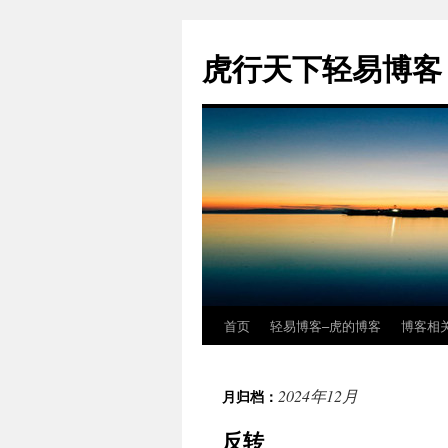
虎行天下轻易博客
首页
轻易博客–虎的博客
博客相
跳
至
2024年12月
月归档：
正
反转
文