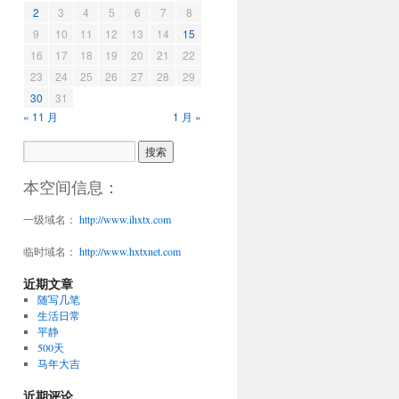
2
3
4
5
6
7
8
9
10
11
12
13
14
15
16
17
18
19
20
21
22
23
24
25
26
27
28
29
30
31
« 11 月
1 月 »
本空间信息：
一级域名：
http://www.ihxtx.com
临时域名：
http://www.hxtxnet.com
近期文章
随写几笔
生活日常
平静
500天
马年大吉
近期评论