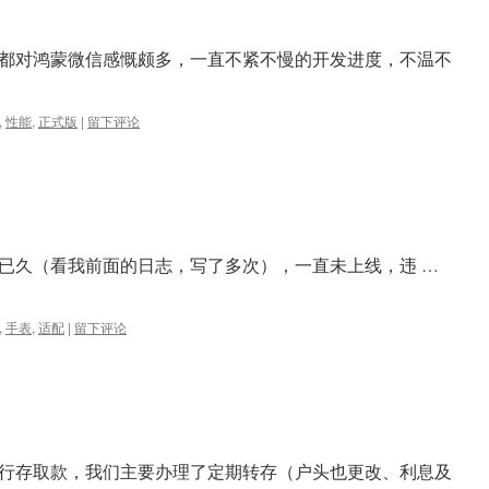
都对鸿蒙微信感慨颇多，一直不紧不慢的开发进度，不温不
,
性能
,
正式版
|
留下评论
执已久（看我前面的日志，写了多次），一直未上线，违 …
,
手表
,
适配
|
留下评论
行存取款，我们主要办理了定期转存（户头也更改、利息及