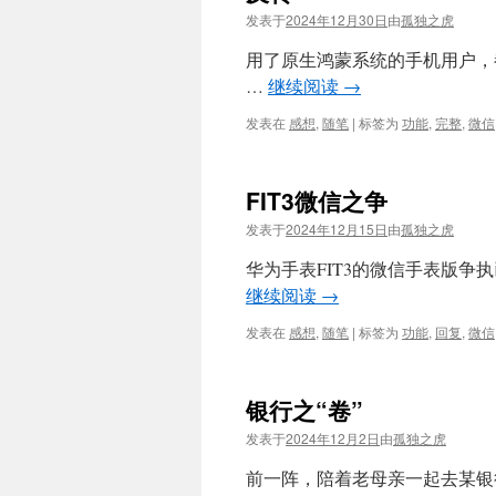
发表于
2024年12月30日
由
孤独之虎
用了原生鸿蒙系统的手机用户，
…
继续阅读
→
发表在
感想
,
随笔
|
标签为
功能
,
完整
,
微信
FIT3微信之争
发表于
2024年12月15日
由
孤独之虎
华为手表FIT3的微信手表版争
继续阅读
→
发表在
感想
,
随笔
|
标签为
功能
,
回复
,
微信
银行之“卷”
发表于
2024年12月2日
由
孤独之虎
前一阵，陪着老母亲一起去某银