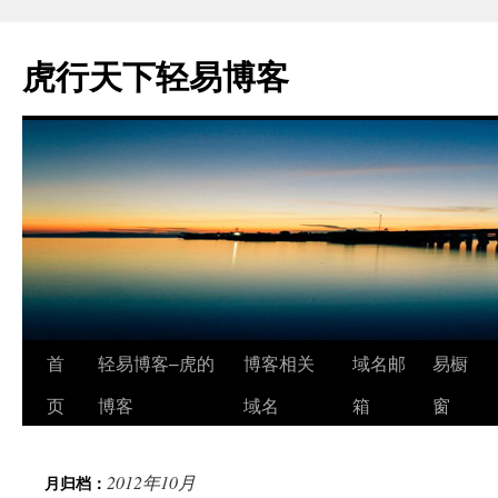
虎行天下轻易博客
跳
首
轻易博客–虎的
博客相关
域名邮
易橱
至
页
博客
域名
箱
窗
正
2012年10月
月归档：
文