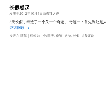
长假感叹
发表于
2012年10月4日
由
孤独之虎
8天长假，缔造了一个又一个奇迹。 奇迹一：首先到处是
继续阅读
→
发表在
随笔
|
标签为
中秋国庆
,
奇迹
,
旅游
,
长假
|
2条评论