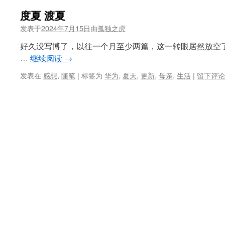
度夏 渡夏
发表于
2024年7月15日
由
孤独之虎
好久没写博了，以往一个月至少两篇，这一转眼居然放空
…
继续阅读
→
发表在
感想
,
随笔
|
标签为
华为
,
夏天
,
更新
,
母亲
,
生活
|
留下评论