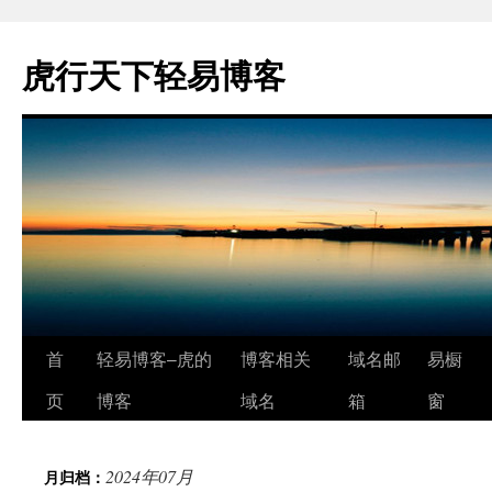
虎行天下轻易博客
跳
首
轻易博客–虎的
博客相关
域名邮
易橱
至
页
博客
域名
箱
窗
正
2024年07月
月归档：
文