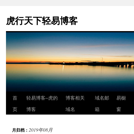
虎行天下轻易博客
跳
首
轻易博客–虎的
博客相关
域名邮
易橱
至
页
博客
域名
箱
窗
正
2019年08月
月归档：
文