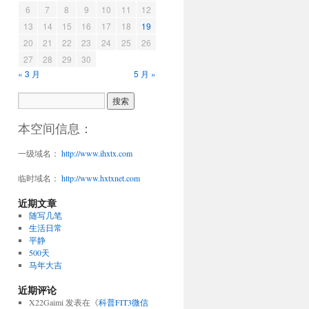
6
7
8
9
10
11
12
13
14
15
16
17
18
19
20
21
22
23
24
25
26
27
28
29
30
« 3 月
5 月 »
本空间信息：
一级域名：
http://www.ihxtx.com
临时域名：
http://www.hxtxnet.com
近期文章
随写几笔
生活日常
平静
500天
马年大吉
近期评论
X22Gaimi
发表在《
科普FIT3微信