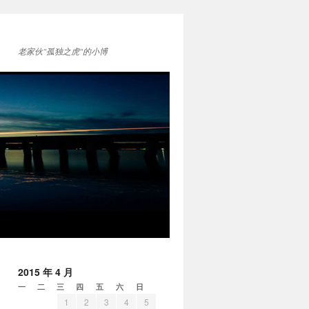
老家伙"孤独之虎"的小博
2015 年 4 月
一
二
三
四
五
六
日
1
2
3
4
5