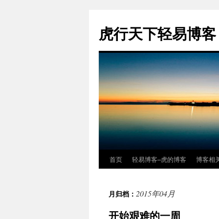
虎行天下轻易博客
首页
轻易博客–虎的博客
博客相
跳
至
2015年04月
月归档：
正
开始艰难的一周
文