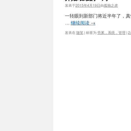
发表于
2015年4月19日
由
孤独之虎
一转眼到新部门将近半年了，真
…
继续阅读
→
发表在
随笔
|
标签为
劳累，系统，管理
|