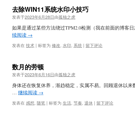
去除WIN11系统水印小技巧
发表于
2023年6月28日
由
孤独之虎
如果是通过某些方法绕过TPM2.0检测（我在前面的博客
续阅读
→
发表在
技术
|
标签为
修改
,
水印
,
系统
|
留下评论
数月的劳顿
发表于
2023年6月16日
由
孤独之虎
身体还在恢复休养，渐趋稳定，实属不易。回顾退休以来
…
继续阅读
→
发表在
感想
,
随笔
|
标签为
生活
,
节奏
,
退休
|
留下评论