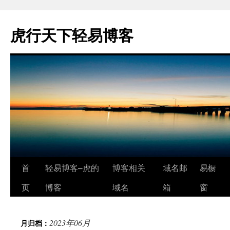
虎行天下轻易博客
跳
首
轻易博客–虎的
博客相关
域名邮
易橱
至
页
博客
域名
箱
窗
正
2023年06月
月归档：
文