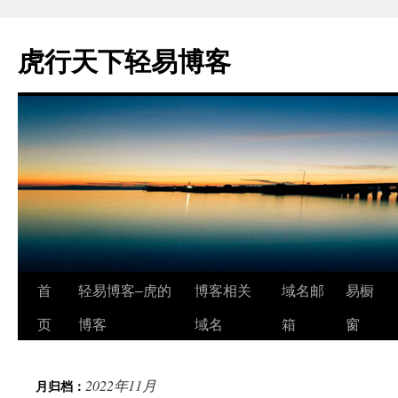
虎行天下轻易博客
跳
首
轻易博客–虎的
博客相关
域名邮
易橱
至
页
博客
域名
箱
窗
正
2022年11月
月归档：
文