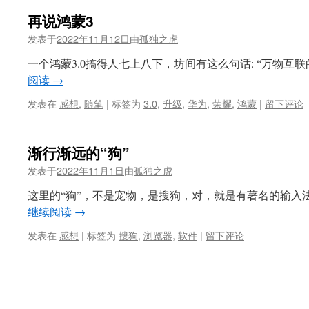
再说鸿蒙3
发表于
2022年11月12日
由
孤独之虎
一个鸿蒙3.0搞得人七上八下，坊间有这么句话: “万物互
阅读
→
发表在
感想
,
随笔
|
标签为
3.0
,
升级
,
华为
,
荣耀
,
鸿蒙
|
留下评论
渐行渐远的“狗”
发表于
2022年11月1日
由
孤独之虎
这里的“狗”，不是宠物，是搜狗，对，就是有著名的输入法
继续阅读
→
发表在
感想
|
标签为
搜狗
,
浏览器
,
软件
|
留下评论