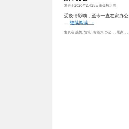
发表于
2020年2月25日
由
孤独之虎
受疫情影响，至今一直在家办公
…
继续阅读
→
发表在
感想
,
随笔
|
标签为
办公，
,
居家，
,