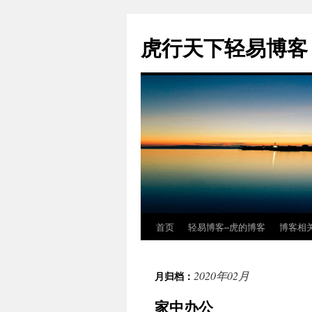
虎行天下轻易博客
首页
轻易博客–虎的博客
博客相
跳
至
2020年02月
月归档：
正
家中办公
文