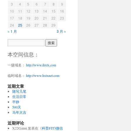
3
4
5
6
7
8
9
10
11
12
13
14
15
16
17
18
19
20
21
22
23
24
25
26
27
28
29
« 1 月
3 月 »
本空间信息：
一级域名：
http://www.ihxtx.com
临时域名：
http://www.hxtxnet.com
近期文章
随写几笔
生活日常
平静
500天
马年大吉
近期评论
X22Gaimi
发表在《
科普FIT3微信