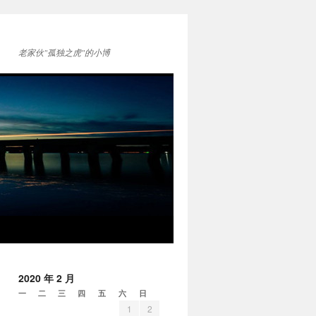
老家伙"孤独之虎"的小博
2020 年 2 月
一
二
三
四
五
六
日
1
2