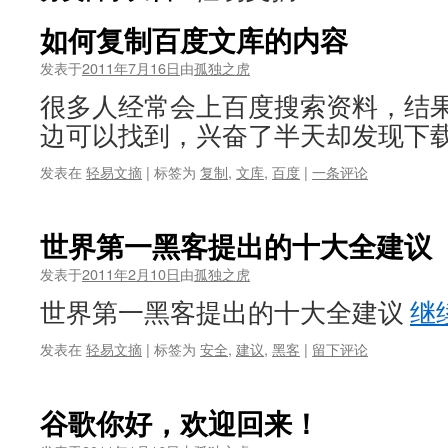
如何复制百度文库的内容
发表于
2011年7月16日
由
孤独之虎
很多人经常会上百度搜索资料，结
边可以找到，兴奋了半天却发现下载
发表在
轻易文摘
|
标签为
复制
,
文库
,
百度
|
一条评论
世界第一黑客提出的十大全建议
发表于
2011年2月10日
由
孤独之虎
世界第一黑客提出的十大全建议
继
发表在
轻易文摘
|
标签为
安全
,
建议
,
黑客
|
留下评论
谷歌你好，欢迎回来！