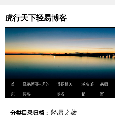
虎行天下轻易博客
跳
首
轻易博客–虎的
博客相关
域名邮
易橱
至
页
博客
域名
箱
窗
正
轻易文摘
分类目录归档：
文