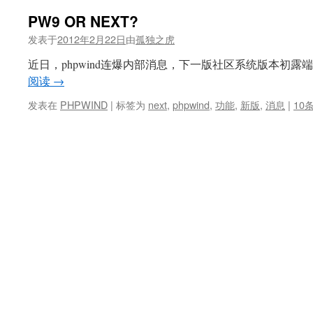
PW9 OR NEXT?
发表于
2012年2月22日
由
孤独之虎
近日，phpwind连爆内部消息，下一版社区系统版本初露
阅读
→
发表在
PHPWIND
|
标签为
next
,
phpwind
,
功能
,
新版
,
消息
|
10