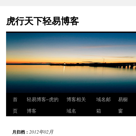
虎行天下轻易博客
跳
首
轻易博客–虎的
博客相关
域名邮
易橱
至
页
博客
域名
箱
窗
正
2012年02月
月归档：
文