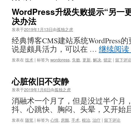
WordPress升级失败提示“另
决办法
发表于
2019年1月13日
由
孤独之虎
经典博客CMS建站系统WordPres
说是颇具活力，可以在 …
继续阅读
发表在
技术
|
标签为
wordpress
,
失败
,
更新
,
解决
,
锁定
|
留下评
心脏依旧不安静
发表于
2019年1月6日
由
孤独之虎
消融术一个月了，但是没过半个月
抖、心跳快、胸闷、头晕，又开始且
发表在
随笔
|
标签为
心情
,
房颤
,
手术
,
根治
,
治疗
|
留下评论