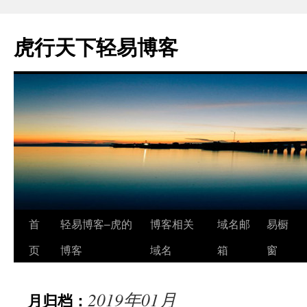
虎行天下轻易博客
跳
首
轻易博客–虎的
博客相关
域名邮
易橱
至
页
博客
域名
箱
窗
正
2019年01月
月归档：
文