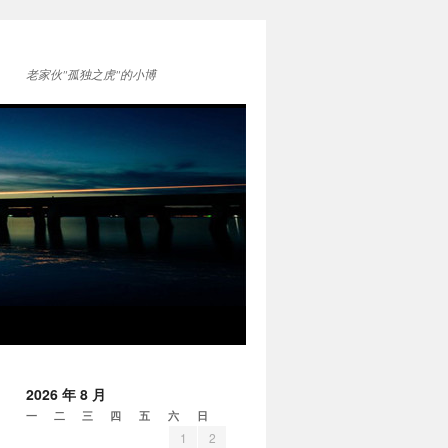
老家伙"孤独之虎"的小博
2026 年 8 月
一
二
三
四
五
六
日
1
2