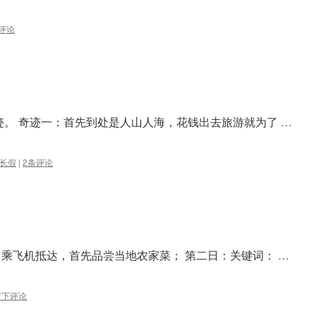
评论
迹。 奇迹一：首先到处是人山人海，花钱出去旅游就为了 …
长假
|
2条评论
 乘飞机抵达，首先品尝当地农家菜； 第二日：关键词： …
留下评论