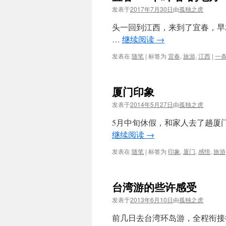
发表于
2017年7月30日
由
孤独之虎
头一回到江西，来到了宜春，早
…
继续阅读
→
发表在
随笔
|
标签为
宜春
,
旅游
,
江西
|
一
厦门印象
发表于
2014年5月27日
由
孤独之虎
5月中旬休假，和家人去了趟厦门
继续阅读
→
发表在
随笔
|
标签为
印象
,
厦门
,
感悟
,
旅游
台湾游的些许感受
发表于
2013年6月10日
由
孤独之虎
前几日去台湾环岛游，全程衔接