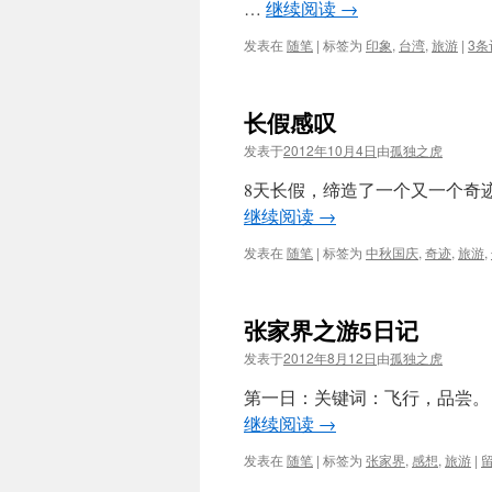
…
继续阅读
→
发表在
随笔
|
标签为
印象
,
台湾
,
旅游
|
3条
长假感叹
发表于
2012年10月4日
由
孤独之虎
8天长假，缔造了一个又一个奇
继续阅读
→
发表在
随笔
|
标签为
中秋国庆
,
奇迹
,
旅游
,
张家界之游5日记
发表于
2012年8月12日
由
孤独之虎
第一日：关键词：飞行，品尝。
继续阅读
→
发表在
随笔
|
标签为
张家界
,
感想
,
旅游
|