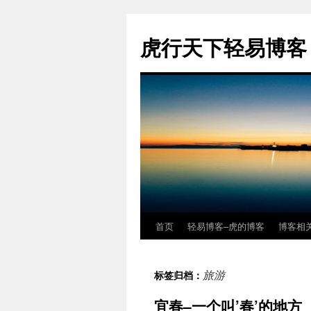
虎行天下轻易博客
首页
轻易博客–虎的博客
博客相
跳
至
旅游
标签归档：
正
宜春–一个叫’春’的地方
文