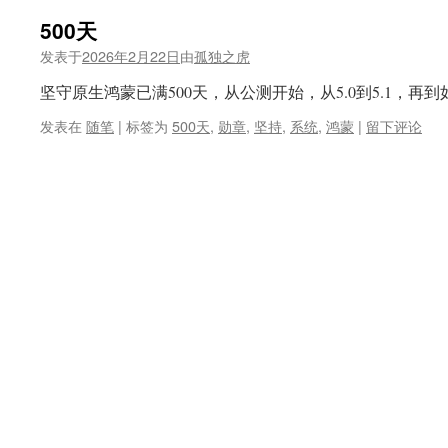
500天
发表于
2026年2月22日
由
孤独之虎
坚守原生鸿蒙已满500天，从公测开始，从5.0到5.1，再到
发表在
随笔
|
标签为
500天
,
勋章
,
坚持
,
系统
,
鸿蒙
|
留下评论