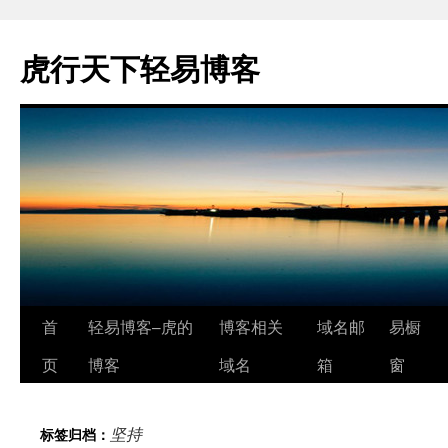
虎行天下轻易博客
跳
首
轻易博客–虎的
博客相关
域名邮
易橱
至
页
博客
域名
箱
窗
正
坚持
标签归档：
文