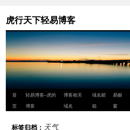
虎行天下轻易博客
跳
首
轻易博客–虎的
博客相关
域名邮
易橱
至
页
博客
域名
箱
窗
正
天气
标签归档：
文