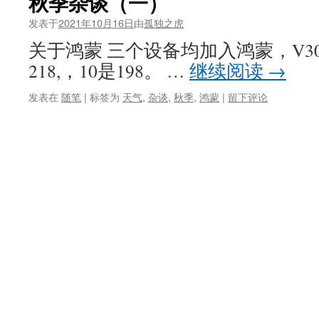
秋季杂谈（一）
发表于
2021年10月16日
由
孤独之虎
关于鸿蒙 三个设备均加入鸿蒙，V30
218,，10是198。 …
继续阅读
→
发表在
随笔
|
标签为
天气
,
杂谈
,
秋季
,
鸿蒙
|
留下评论