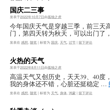
国庆二三事
发表于
2022年10月7日
由
孤独之虎
今年国庆天气是穿越三季，前三天
门，第四天转为秋天，可以出门了，
发表在
感想
,
随笔
|
标签为
国庆
,
天气
,
过节
|
留下评论
火热的天气
发表于
2022年8月11日
由
孤独之虎
高温天气又创历史，天天39、40度
我的身体还不错，心脏还挺稳定 …
发表在
感想
,
随笔
|
标签为
天气
,
身体
,
鸿蒙
|
留下评论