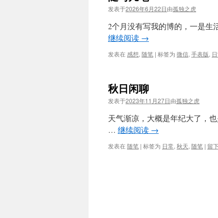
发表于
2026年6月22日
由
孤独之虎
2个月没有写我的博的，一是生
继续阅读
→
发表在
感想
,
随笔
|
标签为
微信
,
手表版
,
日
秋日闲聊
发表于
2023年11月27日
由
孤独之虎
天气渐凉，大概是年纪大了，也
…
继续阅读
→
发表在
随笔
|
标签为
日常
,
秋天
,
随笔
|
留