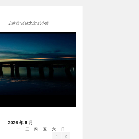
老家伙"孤独之虎"的小博
2026 年 8 月
一
二
三
四
五
六
日
1
2