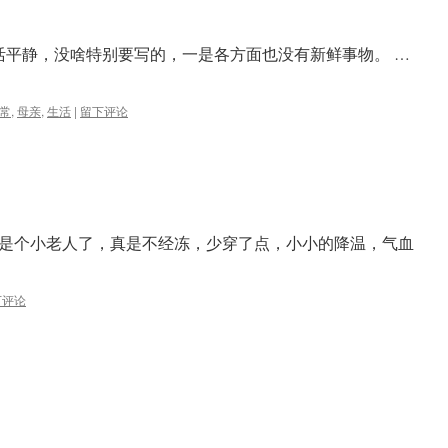
活平静，没啥特别要写的，一是各方面也没有新鲜事物。 …
常
,
母亲
,
生活
|
留下评论
是个小老人了，真是不经冻，少穿了点，小小的降温，气血
下评论