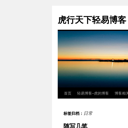
虎行天下轻易博客
首页
轻易博客–虎的博客
博客相
跳
至
日常
标签归档：
正
随写几笔
文