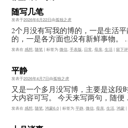
随写几笔
发表于
2026年6月22日
由
孤独之虎
2个月没有写我的博的，一是生活平
的，一是各方面也没有新鲜事物。 
发表在
感想
,
随笔
|
标签为
微信
,
手表版
,
日常
,
母亲
,
生活
|
留下评
平静
发表于
2026年4月7日
由
孤独之虎
又是一个多月没写博，主要是这段
大内容可写。 今天来写两句，随便
发表在
感想
,
随笔
,
鸿蒙6.0
|
标签为
平静
,
微信
,
母亲
,
生活
,
鸿蒙
|