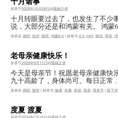
十月诸事
发表于
2025年10月29日
由
孤独之虎
十月转眼要过去了，也发生了不少
说，大部分还是和鸿蒙有关。 鸿蒙6
发表在
感想
,
技术
,
随笔
,
鸿蒙6.0
|
标签为
6.0
,
mini
,
微信
,
母亲
,
鸿
老母亲健康快乐！
发表于
2025年5月11日
由
孤独之虎
今天是母亲节！祝愿老母亲健康快乐
九十高龄了，身体尚可。每日正常 
发表在
感想
,
随笔
|
标签为
健康
,
安康
,
幸福
,
母亲
,
母亲节
|
留下评
度夏 渡夏
发表于
2024年7月15日
由
孤独之虎