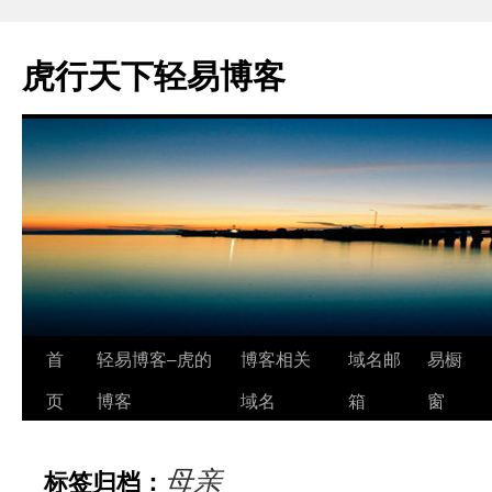
虎行天下轻易博客
跳
首
轻易博客–虎的
博客相关
域名邮
易橱
至
页
博客
域名
箱
窗
正
母亲
标签归档：
文