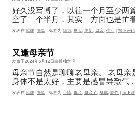
好久没写博了，以往一个月至少两
空了一个半月，其实一方面也是忙着
发表在
感想
,
随笔
|
标签为
华为
,
夏天
,
更新
,
母亲
,
生活
|
留下评论
又逢母亲节
发表于
2024年5月12日
由
孤独之虎
母亲节自然是聊聊老母亲。 老母亲
身体不是太好，主要是感冒导致气 
发表在
感想
,
随笔
|
标签为
心情
,
母亲
,
母亲节
,
身体
,
陪伴
|
留下评