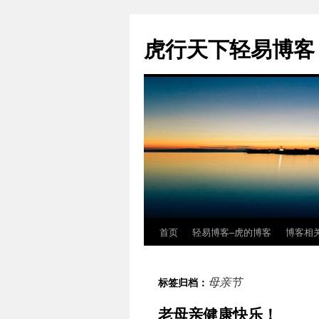
虎行天下轻易博客
首页
轻易博客–虎的博客
博客相
跳
至
母亲节
标签归档：
正
老母亲健康快乐！
文