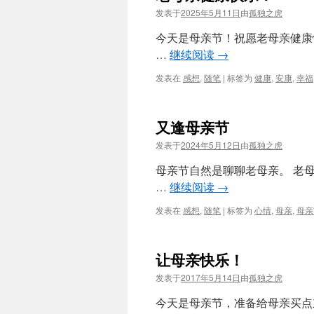
发表于
2025年5月11日
由
孤独之虎
今天是母亲节！祝愿老母亲健康
…
继续阅读
→
发表在
感想
,
随笔
|
标签为
健康
,
安康
,
幸福
又逢母亲节
发表于
2024年5月12日
由
孤独之虎
母亲节自然是聊聊老母亲。 老
…
继续阅读
→
发表在
感想
,
随笔
|
标签为
心情
,
母亲
,
母亲
让母亲快乐！
发表于
2017年5月14日
由
孤独之虎
今天是母亲节，准备给母亲买点