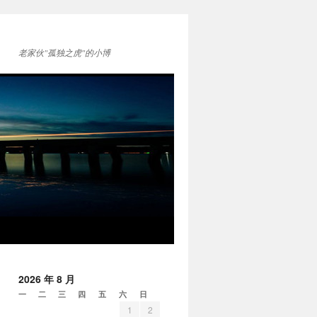
老家伙"孤独之虎"的小博
2026 年 8 月
一
二
三
四
五
六
日
1
2