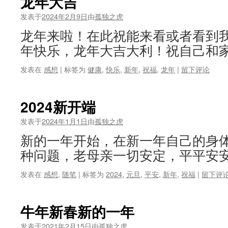
龙年大吉
发表于
2024年2月9日
由
孤独之虎
龙年来啦！在此祝能来看或者看到
年快乐，龙年大吉大利！祝自己和家
发表在
感想
|
标签为
健康
,
快乐
,
新年
,
祝福
,
龙年
|
留下评论
2024新开端
发表于
2024年1月1日
由
孤独之虎
新的一年开始，在新一年自己的身
种问题，老母亲一切安定，平平安安
发表在
感想
,
随笔
|
标签为
2024
,
元旦
,
平安
,
新年
,
祝福
|
留下评
牛年新春新的一年
发表于
2021年2月15日
由
孤独之虎