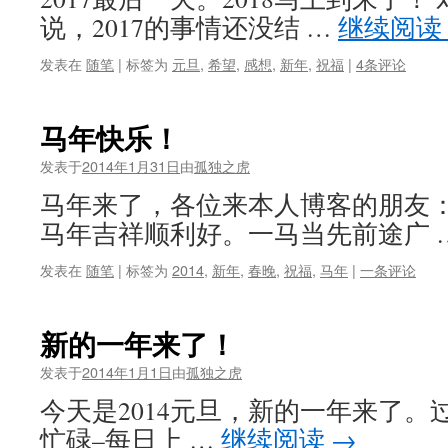
说，2017的事情还没结 …
继续阅读
发表在
随笔
|
标签为
元旦
,
希望
,
感想
,
新年
,
祝福
|
4条评论
马年快乐！
发表于
2014年1月31日
由
孤独之虎
马年来了，各位来本人博客的朋友：
马年吉祥顺利好。一马当先前途广 
发表在
随笔
|
标签为
2014
,
新年
,
春晚
,
祝福
,
马年
|
一条评论
新的一年来了！
发表于
2014年1月1日
由
孤独之虎
今天是2014元旦，新的一年来了。过
忙碌–每日上 …
继续阅读
→