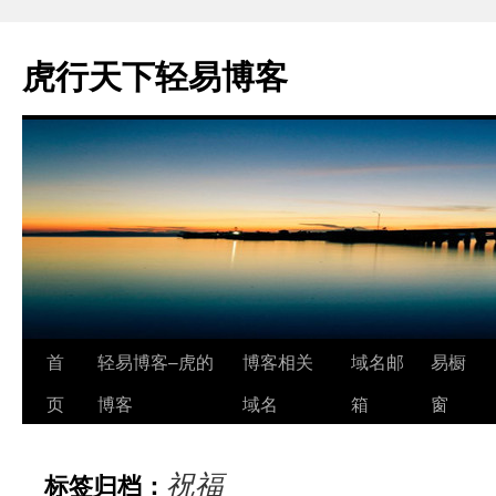
虎行天下轻易博客
跳
首
轻易博客–虎的
博客相关
域名邮
易橱
至
页
博客
域名
箱
窗
正
祝福
标签归档：
文