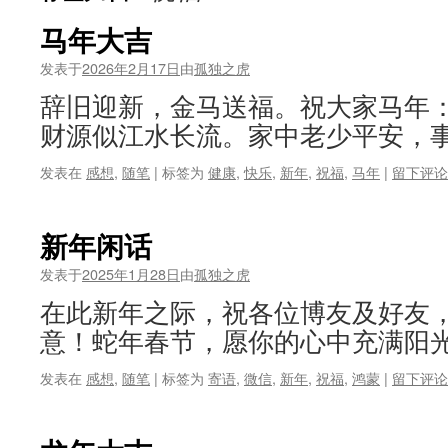
马年大吉
发表于
2026年2月17日
由
孤独之虎
辞旧迎新，金马送福。祝大家马年
财源似江水长流。家中老少平安，事
发表在
感想
,
随笔
|
标签为
健康
,
快乐
,
新年
,
祝福
,
马年
|
留下评论
新年闲话
发表于
2025年1月28日
由
孤独之虎
在此新年之际，祝各位博友及好友
意！蛇年春节，愿你的心中充满阳光
发表在
感想
,
随笔
|
标签为
寄语
,
微信
,
新年
,
祝福
,
鸿蒙
|
留下评论