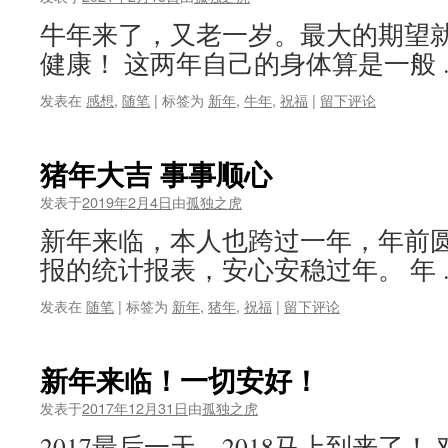
牛年来了，又老一岁。最大的期望
健康！ 这两年自己的身体算是一般
发表在
感想
,
随笔
|
标签为
新年
,
牛年
,
祝福
|
留下评论
猪年大吉 事事顺心
发表于
2019年2月4日
由
孤独之虎
新年来临，本人也跨过一年，年前
报的统计报表，安心安稳过年。 年
发表在
随笔
|
标签为
新年
,
猪年
,
祝福
|
留下评论
新年来临！一切安好！
发表于
2017年12月31日
由
孤独之虎
2017最后一天。2018马上到来了