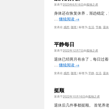
发表于
2023年6月16日
由
孤独之虎
身体还在恢复休养，渐趋稳定，
…
继续阅读
→
发表在
感想
,
随笔
|
标签为
生活
,
节奏
,
退休
平静每日
发表于
2022年12月7日
由
孤独之虎
退休已经两月有余了，每日过着
…
继续阅读
→
发表在
感想
,
随笔
|
标签为
平静
,
生活
,
退休
挺顺
发表于
2022年10月16日
由
孤独之虎
退休后几件事都挺顺。 首笔养老