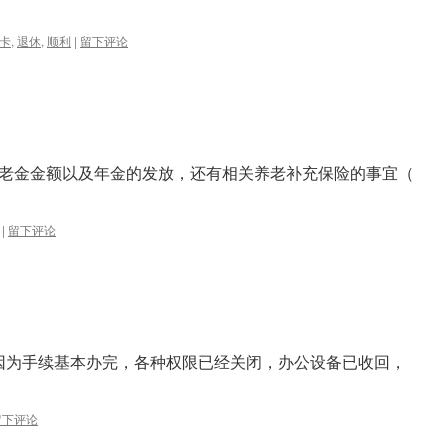
卡
,
退休
,
顺利
|
留下评论
老金金额以及年金的发放，还有相关养老补充保险的事宜（
|
留下评论
因为手续基本办完，各种权限已经关闭，办公设备已收回，
留下评论