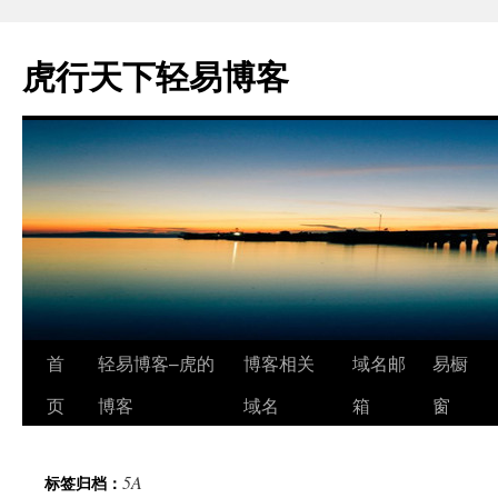
虎行天下轻易博客
跳
首
轻易博客–虎的
博客相关
域名邮
易橱
至
页
博客
域名
箱
窗
正
5A
标签归档：
文