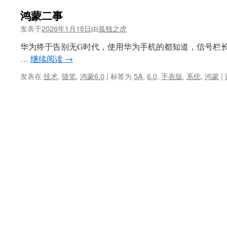
鸿蒙二事
发表于
2026年1月18日
由
孤独之虎
华为终于告别无G时代，使用华为手机的都知道，信号栏
…
继续阅读
→
发表在
技术
,
随笔
,
鸿蒙6.0
|
标签为
5A
,
6.0
,
手表版
,
系统
,
鸿蒙
|