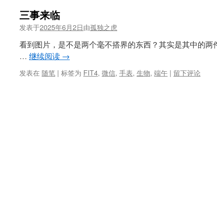
三事来临
发表于
2025年6月2日
由
孤独之虎
看到图片，是不是两个毫不搭界的东西？其实是其中的两
…
继续阅读
→
发表在
随笔
|
标签为
FIT4
,
微信
,
手表
,
生物
,
端午
|
留下评论