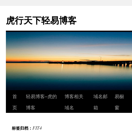
虎行天下轻易博客
跳
首
轻易博客–虎的
博客相关
域名邮
易橱
至
页
博客
域名
箱
窗
正
FIT4
标签归档：
文